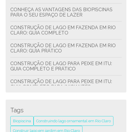
CONHEÇA AS VANTAGENS DAS BIOPISCINAS
PARA O SEU ESPAÇO DE LAZER
CONSTRUÇÃO DE LAGO EM FAZENDA EM RIO
CLARO: GUIA COMPLETO
CONSTRUÇÃO DE LAGO EM FAZENDA EM RIO
CLARO: GUIA PRÁTICO
CONSTRUÇÃO DE LAGO PARA PEIXE EM ITU:
GUIA COMPLETO E PRÁTICO
CONSTRUÇÃO DE LAGO PARA PEIXE EM ITU:
GUIA COMPLETO PARA INICIANTES
CONSTRUÇÃO DE LAGOS EM ITU: TÉCNICAS
ESSENCIAIS PARA INICIANTES
Tags
CONSTRUINDO LAGO ORNAMENTAL EM RIO
Biopiscina
Construindo lago ornamental em Rio Claro
CLARO: GUIA PRÁTICO E COMPLETO
Construir lago em jardim em Rio Claro