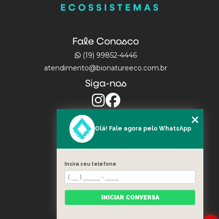
Fale Conosco
(19) 99852-4446
atendimento@bionatureeco.com.br
Siga-nos
Olá! Fale agora pelo WhatsApp
MENU
INÍCIO
Insira seu telefone
ATUAÇÃO
PORTFÓLIO
PROJETOS
INICIAR CONVERSA
BLOG