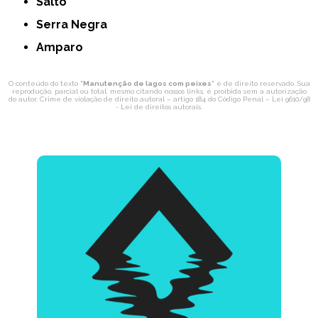
Salto
Serra Negra
Amparo
O conteúdo do texto "
Manutenção de lagos com peixes
" é de direito reservado. Sua
reprodução, parcial ou total, mesmo citando nossos links, é proibida sem a autorização
do autor. Crime de violação de direito autoral – artigo 184 do Código Penal –
Lei 9610/98
- Lei de direitos autorais
.