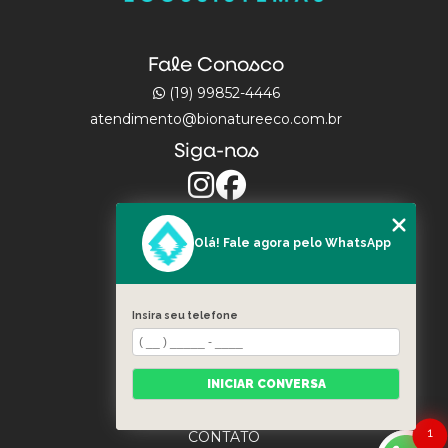
Fale Conosco
(19) 99852-4446
atendimento@bionatureeco.com.br
Siga-nos
Olá! Fale agora pelo WhatsApp
MENU
INÍCIO
Insira seu telefone
ATUAÇÃO
PORTFÓLIO
PROJETOS
INICIAR CONVERSA
BLOG
1
CONTATO