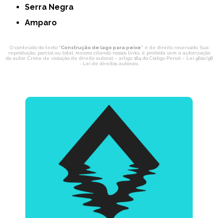
Serra Negra
Amparo
O conteúdo do texto "
Construção de lago para peixe
" é de direito reservado. Sua
reprodução, parcial ou total, mesmo citando nossos links, é proibida sem a autorização
do autor. Crime de violação de direito autoral – artigo 184 do Código Penal –
Lei 9610/98
- Lei de direitos autorais
.