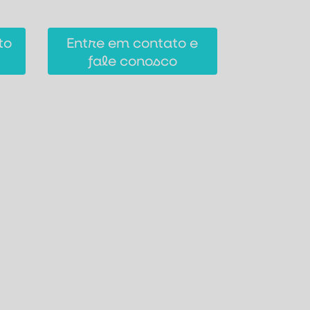
to
Entre em contato e
fale conosco
Projetos
l
Prático e Completo
ço de Lazer