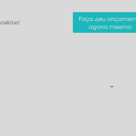
Faça seu orçamen
ialistas!
agora mesmo
Início
Atuação
Portfólio
Blog
 Construir um Lago de Natação Seguro e Funciona
 Construir um Lago no Jardim em Rio Claro: Guia 
eça as Vantagens das Biopiscinas para o Seu Espa